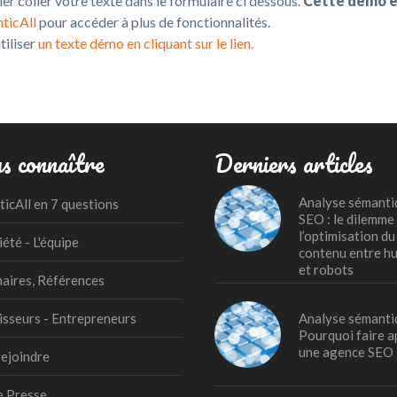
pier coller votre texte dans le formulaire ci dessous.
Cette démo es
ticAll
pour accéder à plus de fonctionnalités.
tiliser
un texte démo en cliquant sur le lien.
s connaître
Derniers articles
Analyse sémanti
icAll en 7 questions
SEO : le dilemme
l’optimisation du
iété - L'équipe
contenu entre h
et robots
aires, Références
isseurs - Entrepreneurs
Analyse sémanti
Pourquoi faire a
une agence SEO 
ejoindre
e Presse