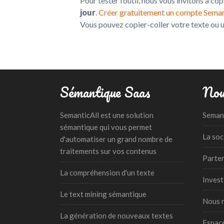
Pour tester l’outil, nous vous invitons à co
jour
.
Créer gratuitement un compte Seman
Vous pouvez copier-coller votre texte ou u
Footer
Sémantique Saas
Nou
SemanticAll est une solution
Semant
sémantique qui vous permet
La soc
d'automatiser un grand nombre de
traitements sur vos contenus
Parten
La compréhension d'un texte
Invest
Le text mining sémantique
Nous r
La génération de nouveaux textes
Espac