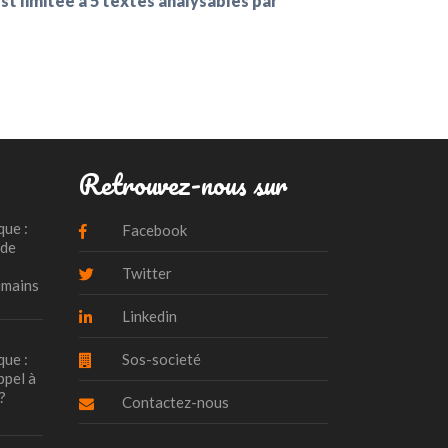
t limitée à 5 textes analysables par
Retrouvez-nous sur
que :
Facebook
 de
Twitter
umains
Linkedin
que :
Sos-societé
ppel à
?
Contactez-nous