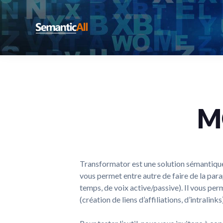
Passer
Passer
Passer
à
au
au
la
contenu
pied
Semanticall
Solutions
navigation
principal
de
sémantiques
principale
page
pour
le
Web
M
Transformator est une solution sémantique 
vous permet entre autre de faire de la par
temps, de voix active/passive). Il vous pe
(création de liens d’affiliations, d’intralin