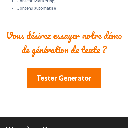
Content Marketing
Contenu automatisé
Vous désirez essayer notre démo
de génération de texte ?
Tester Generator
Footer