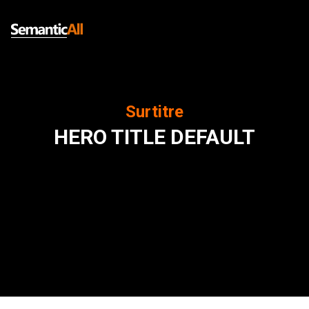
Passer
au
contenu
principal
Surtitre
HERO TITLE DEFAULT