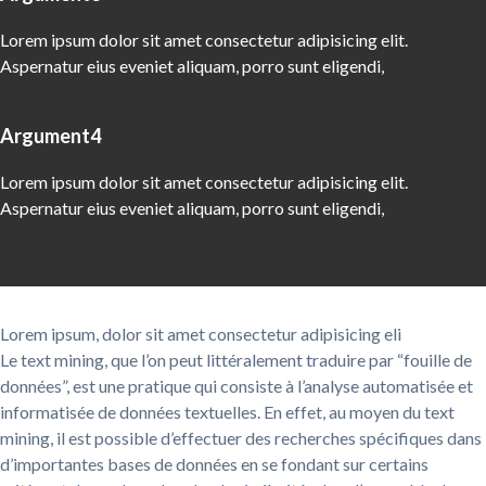
Lorem ipsum dolor sit amet consectetur adipisicing elit.
Aspernatur eius eveniet aliquam, porro sunt eligendi,
Argument4
Lorem ipsum dolor sit amet consectetur adipisicing elit.
Aspernatur eius eveniet aliquam, porro sunt eligendi,
Lorem ipsum, dolor sit amet consectetur adipisicing eli
Le text mining, que l’on peut littéralement traduire par “fouille de
données”, est une pratique qui consiste à l’analyse automatisée et
informatisée de données textuelles. En effet, au moyen du text
mining, il est possible d’effectuer des recherches spécifiques dans
d’importantes bases de données en se fondant sur certains